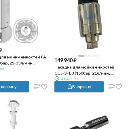
₽
для мойки емкостей PA
149 940
₽
0бар, 25-33л/мин,
Насадка для мойки емкостей
чии
вод)
CC5-3-1.0 (150бар, 21л/мин,
В наличии
270град, гидропривод) Keliying
 корзину
В корзину