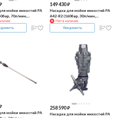
₽
149 430
₽
для мойки емкостей PA
Насадка для мойки емкостей PA
60бар, 70л/мин,
A42-R2 (160бар, 30л/мин,
аличии
Нет в наличии
вод)
гидропривод)
едомить
Уведомить
₽
258 590
₽
для мойки емкостей PA
Насадка для мойки емкостей PA