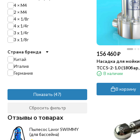
4 × M4
2 × M4
4 × 1/8г
4 х 1/4г
3 x 1/4г
3 х 1/8г
Страна бренда
156 460
₽
Китай
Насадка для мойки
Италия
TCC5-2-1.0 (180бар,
Германия
В наличии
120град, гидроприв
В корзину
Показать
Сбросить фильтр
Отзывы о товарах
Пылесос Lavor SWIMMY
(для бассейна)