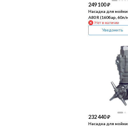
249 100
₽
Насадка для мойки
А80 R (160бар, 60л/
Нет в наличии
гидропривод)
Уведомить
232 440
₽
Насадка для мойки