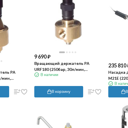
9 690
₽
Вращающий держатель PA
235 810
URF180 (250бар, 30л/мин,
тель PA
Насадка 
В наличии
1/4ш-1/8г, 700об/мин)
л/мин,
M21E (220
В нали
н)
220В)
В корзину
В