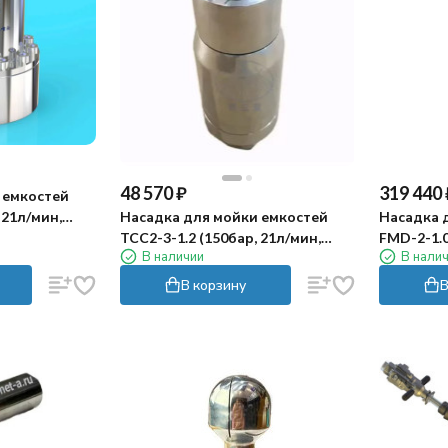
48 570
₽
319 440
 емкостей
 21л/мин,
Насадка для мойки емкостей
Насадка 
од) Keliying
TCC2-3-1.2 (150бар, 21л/мин,
FMD-2-1.0
В наличии
В нали
60град, гидропривод) Keliying
360град, 
В корзину
В