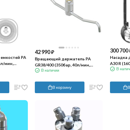
300 700
42 990
₽
 емкостей PA
Насадка 
Вращающий держатель PA
5л/мин,
A30 R (16
GR38/400 (350бар, 40л/мин,
В нали
гидропри
В наличии
3/8"ш-1/8"ш, 400мм)
В корзину
В