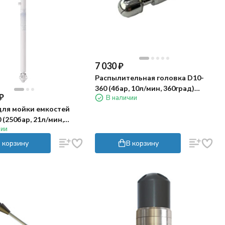
7 030
₽
Распылительная головка D10-
360 (4бар, 10л/мин, 360град)
₽
В наличии
Keliying
для мойки емкостей
 (250бар, 21л/мин,
чии
гидропривод) Keliying
 корзину
В корзину