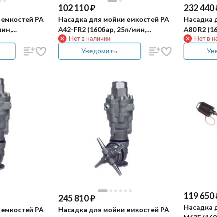
102 110
₽
232 440
 емкостей PA
Насадка для мойки емкостей PA
Насадка 
мин,
А42-FR2 (160бар, 25л/мин,
А80 R2 (1
Нет в наличии
Нет в н
гидропривод)
гидропри
Уведомить
Ув
119 650
245 810
₽
Насадка 
 емкостей PA
Насадка для мойки емкостей PA