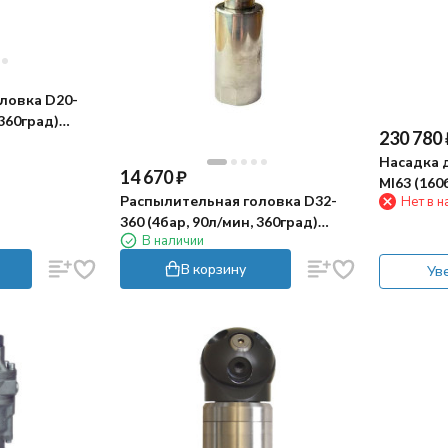
ловка D20-
 360град)
230 780
Насадка 
14 670
₽
МI63 (160
Распылительная головка D32-
Нет в н
гидропри
360 (4бар, 90л/мин, 360град)
В наличии
Keliying
В корзину
Ув