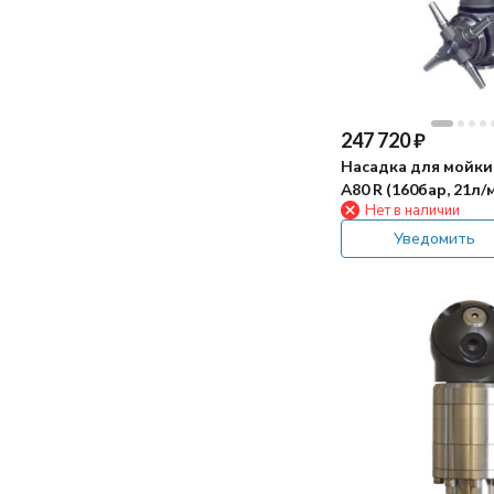
лучше сначала собрать его сачком))
247 720
₽
Насадка для мойки
А80 R (160бар, 21л/
Нет в наличии
гидропривод)
Уведомить