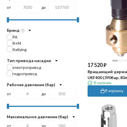
от
до
Бренд
PA
R+M
Keliying
Тип привода насадки
17 520
₽
электропривод
Вращающий держа
гидропривод
URF400 (390бар, 80
В наличии
1/2г-1/4г, 850об/ми
Рабочее давление (бар)
В корзину
от
до
Максимальное давление (бар)
от
до