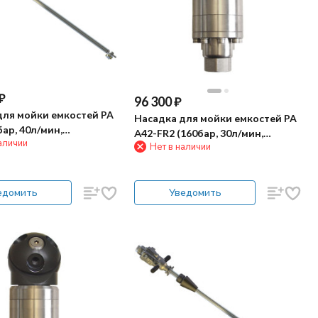
₽
96 300
₽
для мойки емкостей PA
Насадка для мойки емкостей PA
бар, 40л/мин,
А42-FR2 (160бар, 30л/мин,
аличии
вод, штанга 915мм)
Нет в наличии
гидропривод)
едомить
Уведомить