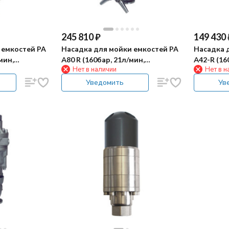
245 810
₽
149 430
 емкостей PA
Насадка для мойки емкостей PA
Насадка 
мин,
А80 R (160бар, 21л/мин,
А42-R (16
Нет в наличии
Нет в н
гидропривод)
гидропри
Уведомить
Ув