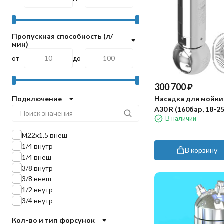
Пропускная способность (л/
мин)
от
до
300 700
₽
Насадка для мойки
Подключение
A30 R (160бар, 18-2
В наличии
гидропривод)
М22х1.5 внеш
1/4 внутр
В корзину
1/4 внеш
3/8 внутр
3/8 внеш
1/2 внутр
3/4 внутр
Кол-во и тип форсунок