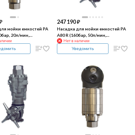
₽
247 190
₽
для мойки емкостей PA
Насадка для мойки емкостей PA
0бар, 20л/мин,
А80 R (160бар, 50л/мин,
аличии
Нет в наличии
вод)
гидропривод)
едомить
Уведомить