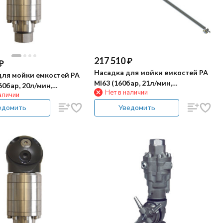
217 510
₽
₽
Насадка для мойки емкостей PA
для мойки емкостей PA
МI63 (160бар, 21л/мин,
60бар, 20л/мин,
Нет в наличии
гидропривод, штанга 915мм)
аличии
вод)
едомить
Уведомить