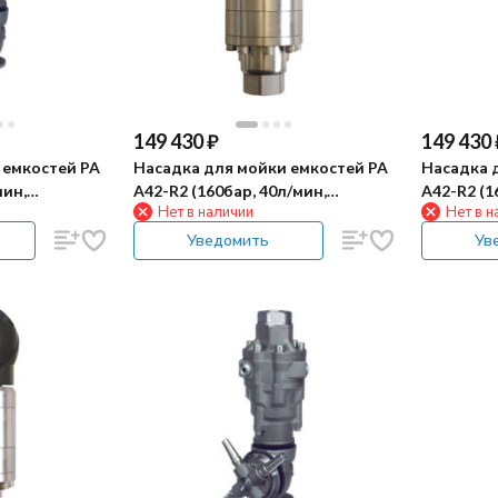
149 430
₽
149 430
 емкостей PA
Насадка для мойки емкостей PA
Насадка 
мин,
A42-R2 (160бар, 40л/мин,
A42-R2 (1
Нет в наличии
Нет в н
гидропривод)
гидропри
Уведомить
Ув