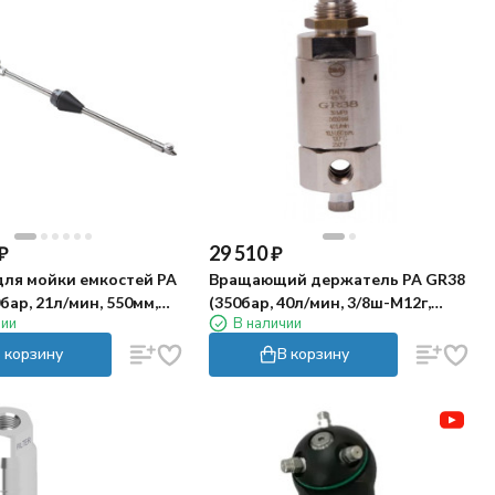
₽
29 510
₽
для мойки емкостей PA
Вращающий держатель PA GR38
бар, 21л/мин, 550мм,
(350бар, 40л/мин, 3/8ш-М12г,
чии
В наличии
1500об/мин)
 корзину
В корзину