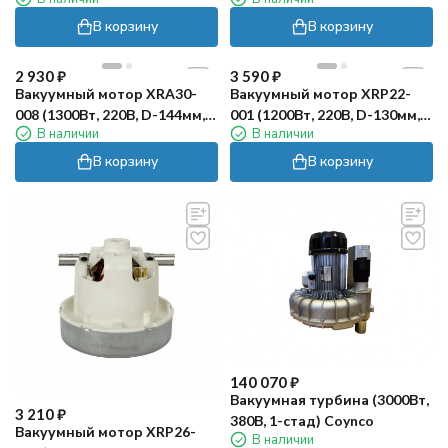
136мм) TOR
138мм, h-49мм, алюм) RC
В корзину
В корзину
2 930
₽
3 590
₽
Вакуумный мотор XRA30-
Вакуумный мотор XRP22-
008 (1300Вт, 220В, D-144мм,
001 (1200Вт, 220В, D-130мм,
В наличии
В наличии
H-138мм, h-40мм, медь) RC
H-129мм, h-39мм, алюм) RC
В корзину
В корзину
140 070
₽
Вакуумная турбина (3000Вт,
3 210
₽
380В, 1-стад) Coynco
Вакуумный мотор XRP26-
В наличии