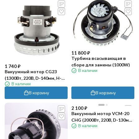
11 800
₽
Турбина всасывающая в
сборе для замены (1000W)
1 740
₽
В наличии
Вакуумный мотор CG23
(1300Вт, 220В, D-140мм, H-
В наличии
137мм) TOR
В корзину
В корзину
2 100
₽
Вакуумный мотор VCM-20
CHG (2000Вт, 220В, D-130мм,
В наличии
H-120мм) TOR