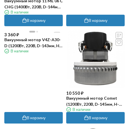
Вакуумный мотор 11 ME 06 C
CHG (1400Вт, 220В, D-144мм,
В наличии
H-176мм, h-69мм) TOR
В корзину
В корзину
3 360
₽
Вакуумный мотор V4Z-A30-
D (1200Вт, 220В, D-143мм, H-
В наличии
177мм, h-69мм, медь) RC
10 550
₽
Вакуумный мотор Comet
(1200Вт, 220В, D-145мм, H-
В наличии
175мм) Comet
В корзину
В корзину