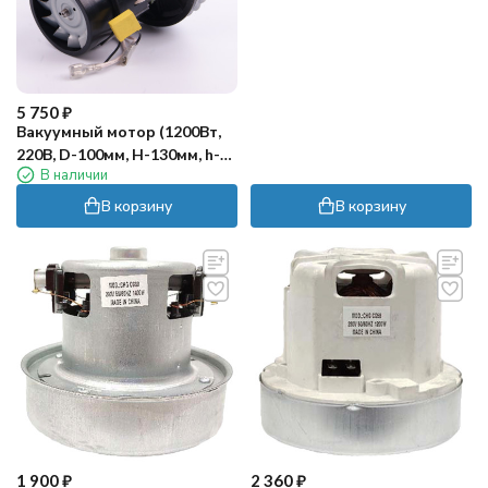
5 750
₽
Вакуумный мотор (1200Вт,
220В, D-100мм, H-130мм, h-
В наличии
30мм) Comet
В корзину
В корзину
1 900
₽
2 360
₽