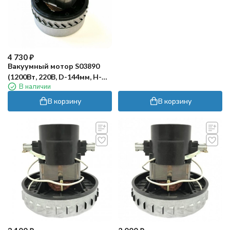
4 730
₽
Вакуумный мотор S03890
(1200Вт, 220В, D-144мм, H-
В наличии
176мм, h-69мм) RC
В корзину
В корзину