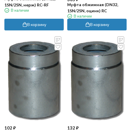
Муфта обжимная (DN32,
1SN/2SN, нерж) RC-RF
В наличии
1SN/2SN, оцинк) RC
В наличии
В корзину
В корзину
102
₽
132
₽