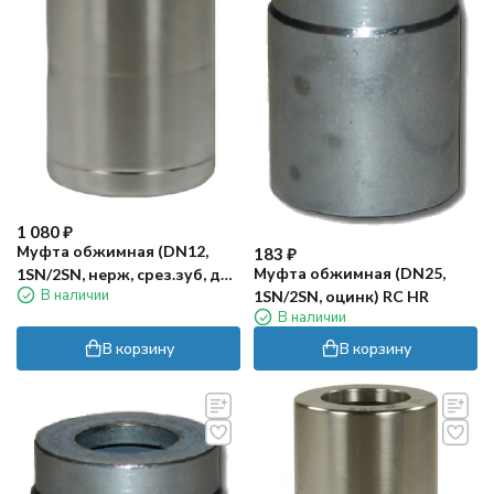
1 080
₽
Муфта обжимная (DN12,
183
₽
Муфта обжимная (DN25,
1SN/2SN, нерж, срез.зуб, для
В наличии
1SN/2SN, оцинк) RC HR
AF) RC
В наличии
В корзину
В корзину