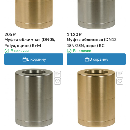
205
₽
1 120
₽
Муфта обжимная (DN05,
Муфта обжимная (DN12,
Polya, оцинк) R+M
1SN/2SN, нерж) RC
В наличии
В наличии
В корзину
В корзину