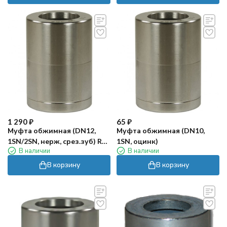
1 290
₽
65
₽
Муфта обжимная (DN12,
Муфта обжимная (DN10,
1SN/2SN, нерж, срез.зуб) RC-
1SN, оцинк)
В наличии
В наличии
HR
В корзину
В корзину