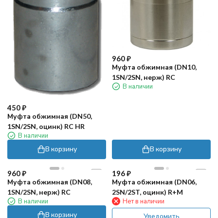
960
₽
Муфта обжимная (DN10,
1SN/2SN, нерж) RC
В наличии
450
₽
Муфта обжимная (DN50,
1SN/2SN, оцинк) RC HR
В наличии
В корзину
В корзину
960
₽
196
₽
Муфта обжимная (DN08,
Муфта обжимная (DN06,
1SN/2SN, нерж) RC
2SN/2ST, оцинк) R+M
В наличии
Нет в наличии
В корзину
Уведомить