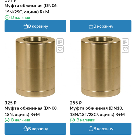
199
₽
Муфта обжимная (DN06,
1SN/2SC, оцинк) R+M
В наличии
В корзину
В корзину
325
₽
255
₽
Муфта обжимная (DN08,
Муфта обжимная (DN10,
1SN, оцинк) R+M
1SN/1ST/2SC/, оцинк) R+M
В наличии
В наличии
В корзину
В корзину