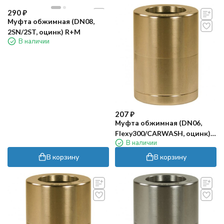
290
₽
Муфта обжимная (DN08,
2SN/2ST, оцинк) R+M
В наличии
207
₽
Муфта обжимная (DN06,
Flexy300/CARWASH, оцинк)
В наличии
R+M
В корзину
В корзину