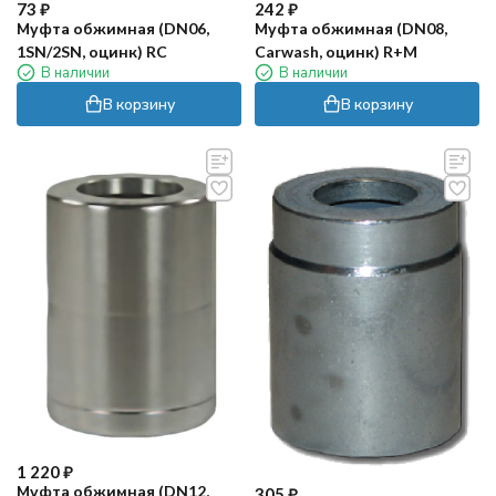
73
₽
242
₽
Муфта обжимная (DN06,
Муфта обжимная (DN08,
1SN/2SN, оцинк) RC
Carwash, оцинк) R+M
В наличии
В наличии
В корзину
В корзину
1 220
₽
Муфта обжимная (DN12,
305
₽