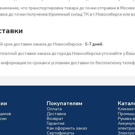
нимание, что транспортировка товара до точки отправки в Москве
вка до точки получения (приемный склад ТК в г.Новосибирск или в
ставки
 срок доставки заказа до Новосибирска -
5-7 дней
.
платной доставки заказа до города Новосибирска уточняйте у Ваш
 информация по срокам и условиям доставки по бесплатному телефо
нии
Покупателям
Катал
Оплата
Клининг
щиков
Доставка
Промыш
сии
Возврат
Рукава 
Гарантия
Аккумул
Как оформить заказ
электро
Сертификаты
Электро