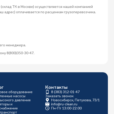
 (склад ТК в Москве) осуществляется нашей компанией
аш адрес) оплачивается по расценкам грузоперевозчика.
его менеджера.
ну 8(800)350-30-47.
ог
Контакты
овое оборудование
8 (383) 312-01-47
ленные насосы
Заказать звонок
высокого давления
Новосибирск, Петухова, 73/1
яторы и
info@ru-clean.ru
снабжение
Пн-Пт 13:00-22:00
транспорт