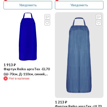
Уведомить
Уведомить
1 913
₽
Фартук Reiko aproTex -EL70
(Ш-70см, Д-110см, синий,
Нет в наличии
прош. край)
1 213
₽
Фартук Reiko aproTex -UL70