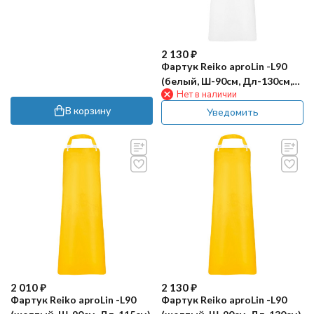
2 130
₽
Фартук Reiko aproLin -L90
(белый, Ш-90см, Дл-130см,
Нет в наличии
крепление GMH)
В корзину
Уведомить
2 010
₽
2 130
₽
Фартук Reiko aproLin -L90
Фартук Reiko aproLin -L90