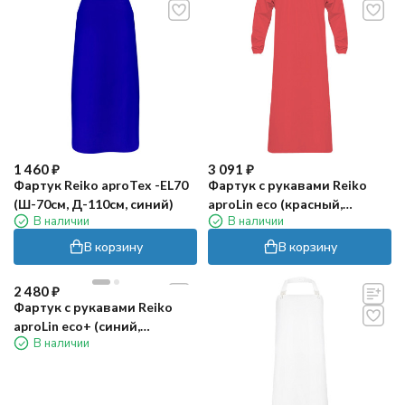
1 460
₽
3 091
₽
Фартук Reiko aproTex -EL70
Фартук с рукавами Reiko
(Ш-70см, Д-110см, синий)
aproLin eco (красный,
В наличии
В наличии
Дл-155см, 150мкр.)
В корзину
В корзину
2 480
₽
Фартук с рукавами Reiko
aproLin eco+ (синий,
В наличии
Дл-135см)