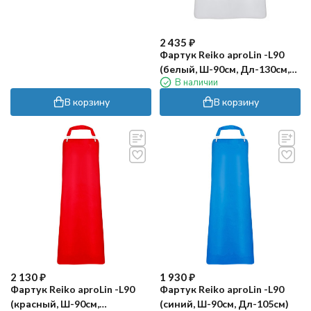
2 435
₽
Фартук Reiko aproLin -L90
(белый, Ш-90см, Дл-130см,
В наличии
LNVM)
В корзину
В корзину
2 130
₽
1 930
₽
Фартук Reiko aproLin -L90
Фартук Reiko aproLin -L90
(красный, Ш-90см,
(синий, Ш-90см, Дл-105см)