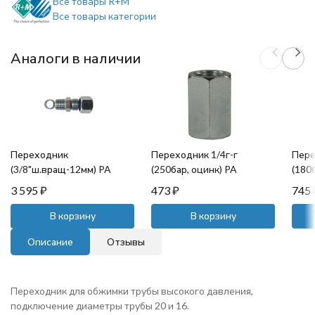
Все товары R+M
Все товары категории
Аналоги в наличии
Переходник
Переходник 1/4г-г
Пере
(3/8"ш.вращ-12мм) PA
(250бар, оцинк) PA
(180б
3 595
₽
473
₽
745
В корзину
В корзину
Описание
Отзывы
Переходник для обжимки трубы высокого давления,
подключение диаметры трубы 20 и 16.